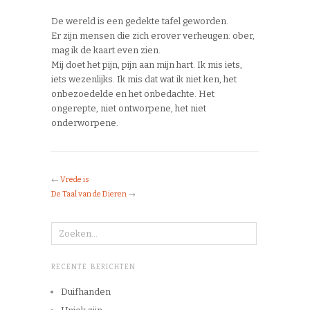
De wereld is een gedekte tafel geworden.
Er zijn mensen die zich erover verheugen: ober,
mag ik de kaart even zien.
Mij doet het pijn, pijn aan mijn hart. Ik mis iets,
iets wezenlijks. Ik mis dat wat ik niet ken, het
onbezoedelde en het onbedachte. Het
ongerepte, niet ontworpene, het niet
onderworpene.
←
Vrede is
De Taal van de Dieren
→
RECENTE BERICHTEN
Duifhanden