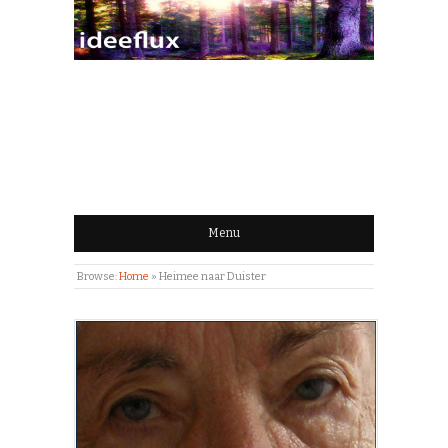
IDEEFLUX | STROOM
VAN IDEEËN
Menu
Browse:
Home
»
Heimee naar Duister