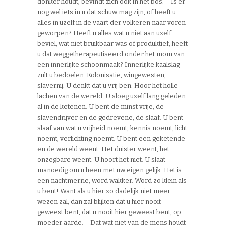
donker houdt, bevindt zich ook in het bos. – Is er
nog wel iets in u dat schuw mag zijn, of heeft u
alles in uzelf in de vaart der volkeren naar voren
geworpen? Heeft u alles wat u niet aan uzelf
beviel, wat niet bruikbaar was of produktief, heeft
u dat weggetherapeutiseerd onder het mom van
een innerlijke schoonmaak? Innerlijke kaalslag
zult u bedoelen. Kolonisatie, wingewesten,
slavernij. U denkt dat u vrij ben. Hoor het holle
lachen van de wereld. U sloeg uzelf lang geleden
al in de ketenen. U bent de minst vrije, de
slavendrijver en de gedrevene, de slaaf. U bent
slaaf van wat u vrijheid noemt, kennis noemt, licht
noemt, verlichting noemt. U bent een geketende
en de wereld weent. Het duister weent, het
onzegbare weent. U hoort het niet. U slaat
manoedig om u heen met uw eigen gelijk. Het is
een nachtmerrie, word wakker. Word zo klein als
u bent! Want als u hier zo dadelijk niet meer
wezen zal, dan zal blijken dat u hier nooit
geweest bent, dat u nooit hier geweest bent, op
moeder aarde. – Dat wat niet van de mens houdt