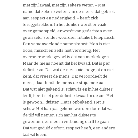
met zijn lawaai, met zijn zekere weten – Met
name dat zekere weten van de mens, dat gebrek
aan respect en nederigheid. – heeft zich
teruggetrokken. In het donker wordt er vaak
over gemompeld, er wordt van gedachten over
gewisseld, zonder woorden. Intuïtief, telepatisch.
Een samenvoelende samenkomst. Men is niet
boos, misschien zelfs niet verdrietig. Het
overheersende gevoel is dat van mededogen.
Maar de mens noemt dat het kwaad. Dat is per
definitie zo. Dat wat de mens niet begrijpt en niet
kent, dat vreest de mens. Dat veroordeelt de
mens, daar bindt de mens de strijd mee aan.
Dat wat niet gekend is, schuw is en in het duister
leeft, heeft niet per definitie kwaad in de zin. Het
is gewoon… duister. Het is onbekend. Het is
schuw. Het kan pas gekend worden door dat wat
de tijd wil nemen zich aan het duister te
gewennen, er mee in verbinding durft te gaan.
Dat wat geduld oefent, respect heeft, een andere
taal wil leren.