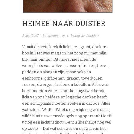
HEIMEE NAAR DUISTER
5 mei 2007
· by
ideeflux
· in
+
,
Vanuit de Schaduw
Vanuit de trein keek ik links een groot, donker
bos in. Het was magisch, het zoog mij met mijn
blik naar binnen. Dit moest niet alleen de
woonplaats van wolven, vossen, kraaien, beren,
padden en slangen zijn, maar ook van
eenhoorns, griffioenen, draken, toverkollen,
reuzen, dwergen, trollen en kobolten. Alles wat
heeft moeten wijken voor het angstwekkende
licht van ons heldere en logische denken heeft
een schuilplaats moeten zoeken in dat bos. Alles
wat wild is. Wild! – Weet u eigenlijk nog wat dat is,
wild? Kunt u uw neusvleugels nog sperren? Heeft
u nog een jachtinstinct? Bent u überhaupt nog wel
op zoek? – Dat wat schuw is en dat wat van het