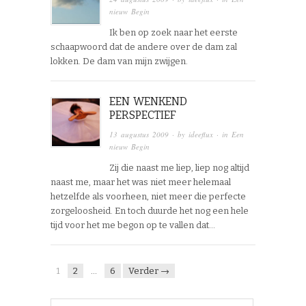
nieuw Begin
Ik ben op zoek naar het eerste
schaapwoord dat de andere over de dam zal
lokken. De dam van mijn zwijgen.
EEN WENKEND
PERSPECTIEF
13 augustus 2009
· by
ideeflux
· in
Een
nieuw Begin
Zij die naast me liep, liep nog altijd
naast me, maar het was niet meer helemaal
hetzelfde als voorheen, niet meer die perfecte
zorgeloosheid. En toch duurde het nog een hele
tijd voor het me begon op te vallen dat…
1
2
…
6
Verder →