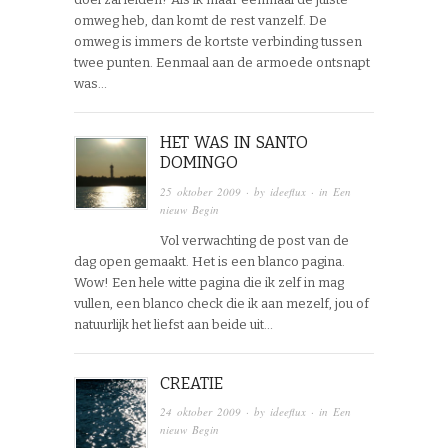
omweg heb, dan komt de rest vanzelf. De
omweg is immers de kortste verbinding tussen
twee punten. Eenmaal aan de armoede ontsnapt
was…
HET WAS IN SANTO
DOMINGO
25 oktober 2009
· by
ideeflux
· in
Een
nieuw Begin
Vol verwachting de post van de
dag open gemaakt. Het is een blanco pagina.
Wow! Een hele witte pagina die ik zelf in mag
vullen, een blanco check die ik aan mezelf, jou of
natuurlijk het liefst aan beide uit…
CREATIE
24 oktober 2009
· by
ideeflux
· in
Een
nieuw Begin