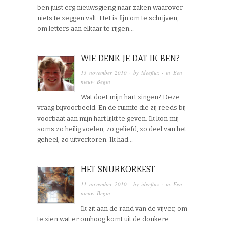
ben juist erg nieuwsgierig naar zaken waarover
niets te zeggen valt. Het is fijn om te schrijven,
om letters aan elkaar te rijgen…
WIE DENK JE DAT IK BEN?
13 november 2010
· by
ideeflux
· in
Een
nieuw Begin
Wat doet mijn hart zingen? Deze
vraag bijvoorbeeld. En de ruimte die zij reeds bij
voorbaat aan mijn hart lijkt te geven. Ik kon mij
soms zo heilig voelen, zo geliefd, zo deel van het
geheel, zo uitverkoren. Ik had…
HET SNURKORKEST
11 november 2010
· by
ideeflux
· in
Een
nieuw Begin
Ik zit aan de rand van de vijver, om
te zien wat er omhoog komt uit de donkere