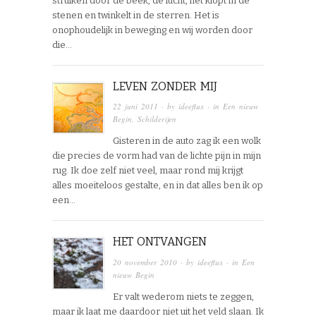
struiken door de beek, de lucht, het klopt in de
stenen en twinkelt in de sterren. Het is
onophoudelijk in beweging en wij worden door
die…
LEVEN ZONDER MIJ
22 juni 2011
· by
ideeflux
· in
Een nieuw
Begin
,
Schilderijen
Gisteren in de auto zag ik een wolk
die precies de vorm had van de lichte pijn in mijn
rug. Ik doe zelf niet veel, maar rond mij krijgt
alles moeiteloos gestalte, en in dat alles ben ik op
een…
HET ONTVANGEN
20 november 2010
· by
ideeflux
· in
Een
nieuw Begin
Er valt wederom niets te zeggen,
maar ik laat me daardoor niet uit het veld slaan. Ik