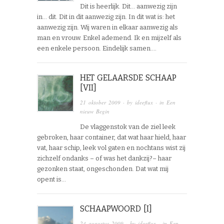
Dit is heerlijk. Dit… aanwezig zijn
in… dit. Dit in dit aanwezig zijn. In dit wat is: het
aanwezig zijn. Wij waren in elkaar aanwezig als
man en vrouw. Enkel ademend. Ik en mijzelf als
een enkele persoon. Eindelijk samen….
HET GELAARSDE SCHAAP
[VII]
21 oktober 2009
· by
ideeflux
· in
Een
nieuw Begin
De vlaggenstok van de ziel leek
gebroken, haar container, dat wat haar hield, haar
vat, haar schip, leek vol gaten en nochtans wist zij
zichzelf ondanks – of was het dankzij?– haar
gezonken staat, ongeschonden. Dat wat mij
opent is…
SCHAAPWOORD [I]
24 augustus 2009
· by
ideeflux
· in
Een