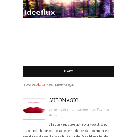
IDEEFLUX | STROOM
VAN IDEEËN
Menu
Browse:
Home
»
Een nieuw Begin
AUTOMAGIC
28 juni 2011
· by
ideeflux
· in
Een nieuw
Begin
Het leven neemt zo’n vaart, het
stroomt door onze aderen, door de bomen en