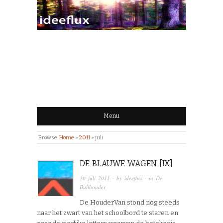
IDEEFLUX | STROOM
VAN IDEEËN
Menu
Browse:
Home
»
2011
»
juli
DE BLAUWE WAGEN [IX]
30 juli 2011
· by
ideeflux
· in
De
Bulthouder
De HouderVan stond nog steeds
naar het zwart van het schoolbord te staren en