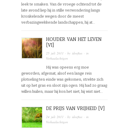
leek te smaken. Van de vroege ochtend tot de
late avond liep hij in stille verwondering langs
kronkelende wegen door de meest
verbazingwekkende landschappen, hij at…
HOUDER VAN HET LEVEN
[VI]
25 juli 2011
· by
ideeflux
· in
Verhaalachtigen
Hij was opeens erg moe
geworden, afgemat, alsof een lange reis
plotseling ten einde was gekomen, strekte zich
uit op het gras en sloot zijn ogen. Hij had zo graag
willen huilen, maar hij kon het niet, hij wist niet…
DE PRIJS VAN VRIJHEID [V]
24 juli 2011
· by
ideeflux
· in
Verhaalachtigen