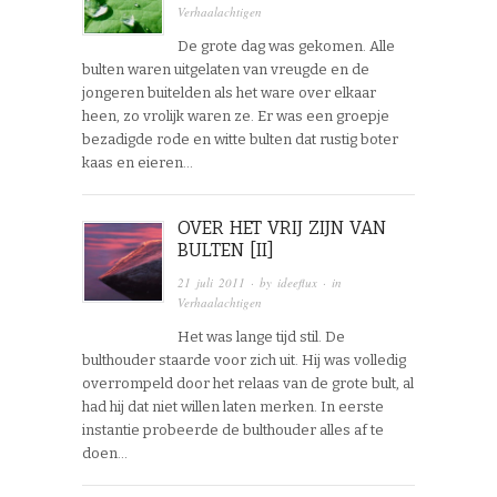
Verhaalachtigen
De grote dag was gekomen. Alle
bulten waren uitgelaten van vreugde en de
jongeren buitelden als het ware over elkaar
heen, zo vrolijk waren ze. Er was een groepje
bezadigde rode en witte bulten dat rustig boter
kaas en eieren…
OVER HET VRIJ ZIJN VAN
BULTEN [II]
21 juli 2011
· by
ideeflux
· in
Verhaalachtigen
Het was lange tijd stil. De
bulthouder staarde voor zich uit. Hij was volledig
overrompeld door het relaas van de grote bult, al
had hij dat niet willen laten merken. In eerste
instantie probeerde de bulthouder alles af te
doen…