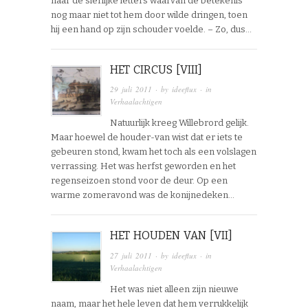
naar de sierlijke letters waarvan de betekenis
nog maar niet tot hem door wilde dringen, toen
hij een hand op zijn schouder voelde. – Zo, dus…
HET CIRCUS [VIII]
29 juli 2011
· by
ideeflux
· in
Verhaalachtigen
Natuurlijk kreeg Willebrord gelijk.
Maar hoewel de houder-van wist dat er iets te
gebeuren stond, kwam het toch als een volslagen
verrassing. Het was herfst geworden en het
regenseizoen stond voor de deur. Op een
warme zomeravond was de konijnedeken…
HET HOUDEN VAN [VII]
27 juli 2011
· by
ideeflux
· in
Verhaalachtigen
Het was niet alleen zijn nieuwe
naam, maar het hele leven dat hem verrukkelijk