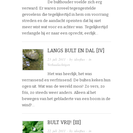
De bulthouder voelde zich erg
verward. Er waren zoveel tegengestelde
gevoelens die tegelijkertijd in hem om voorrang
streden en de aandacht opeisten dat hij niet
meer wist wat voor en achter was. Tegelijkertijd
verlangde hij er naar een oprecht, eerlijk…
LANGS BULT EN DAL [IV]
23 juli 2011
· by
ideeflux
· in
Verhaalachtigen
Het was heerlijk, het was
verrassend en verfrissend. De bulten keken hun
ogen uit. Wat was de wereld mooi! Zo vers, zo
fris, zo steeds weer anders. Alleen al het
bewegen van het gebladerte van een boom in de
wind!…
BULT VRIJ! [III]
22 juli 2011
· by
ideeflux
· in