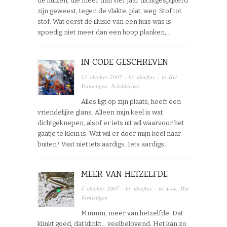
de huizen, die meer dan vier jaar dichtgespijkerd
zijn geweest, tegen de vlakte, plat, weg. Stof tot
stof. Wat eerst de illusie van een huis was is
spoedig niet meer dan een hoop planken,…
IN CODE GESCHREVEN
13 oktober 2007
· by
ideeflux
· in
Het
Vernietigen
,
Schilderijen
Alles ligt op zijn plaats, heeft een
vriendelijke glans. Alleen mijn keel is wat
dichtgeknepen, alsof er iets uit wil waarvoor het
gaatje te klein is. Wat wil er door mijn keel naar
buiten? Vast niet iets aardigs. Iets aardigs…
MEER VAN HETZELFDE
1 oktober 2007
· by
ideeflux
· in
+++
,
Het
Vernietigen
Mmmm, meer van hetzelfde. Dat
klinkt goed, dat klinkt… veelbelovend. Het kan zo