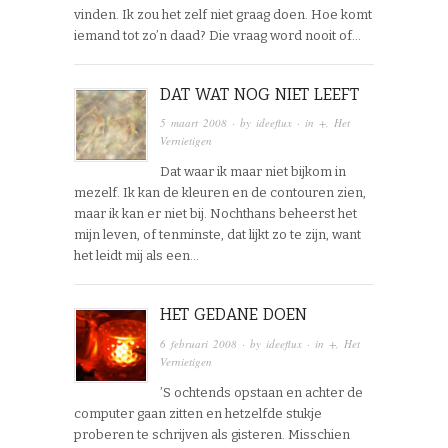
vinden. Ik zou het zelf niet graag doen. Hoe komt
iemand tot zo’n daad? Die vraag word nooit of…
DAT WAT NOG NIET LEEFT
5 maart 2008
· by
ideeflux
· in
+
,
Het
Vernietigen
Dat waar ik maar niet bijkom in
mezelf. Ik kan de kleuren en de contouren zien,
maar ik kan er niet bij. Nochthans beheerst het
mijn leven, of tenminste, dat lijkt zo te zijn, want
het leidt mij als een…
HET GEDANE DOEN
6 februari 2008
· by
ideeflux
· in
+
,
Het
Vernietigen
’S ochtends opstaan en achter de
computer gaan zitten en hetzelfde stukje
proberen te schrijven als gisteren. Misschien