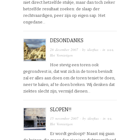
niet direct hetzelfde stukje, maar dan toch zeker
hetzelfde resultaat zoeken: de slaap der
rechtvaardigen, peer zijn op eigen sap. Het
ongedane…
DESONDANKS
28 december 2007
· by
ideeflux
· in
+++
,
Het Vernietigen
Hoe stevig een toren ook
gegrondvest is, dat wat zich in de toren bevindt
zal er alles aan doen om de toren teniet te doen,
neer te halen, af te doen breken. Wij denken dat
ziektes slecht zijn, vermijd dienen…
SLOPEN!!
15 november 2007
· by
ideeflux
· in
++
,
Het Vernietigen
Er wordt gesloopt! Naast mij gaan