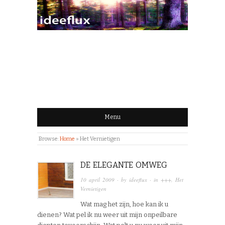
IDEEFLUX | STROOM
VAN IDEEËN
Menu
Browse:
Home
»
Het Vernietigen
DE ELEGANTE OMWEG
10 april 2009
· by
ideeflux
· in
+++
,
Het
Vernietigen
Wat mag het zijn, hoe kan ik u
dienen? Wat pel ik nu weer uit mijn onpeilbare