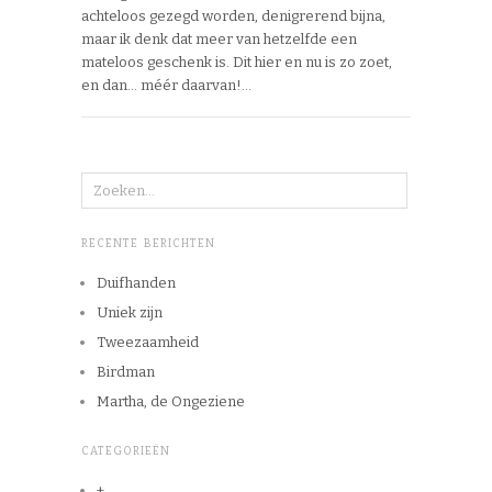
achteloos gezegd worden, denigrerend bijna,
maar ik denk dat meer van hetzelfde een
mateloos geschenk is. Dit hier en nu is zo zoet,
en dan… méér daarvan!…
RECENTE BERICHTEN
Duifhanden
Uniek zijn
Tweezaamheid
Birdman
Martha, de Ongeziene
CATEGORIEËN
+