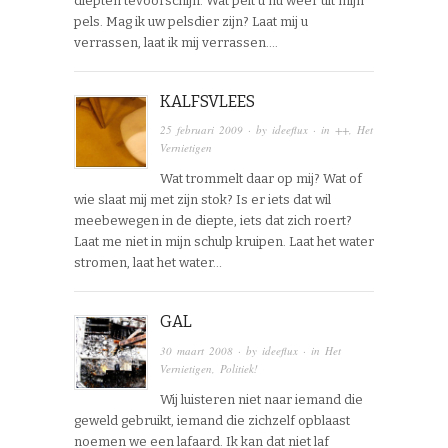
diepten tevoorschijn. Wat pelt u nu weer uit mijn
pels. Mag ik uw pelsdier zijn? Laat mij u
verrassen, laat ik mij verrassen….
KALFSVLEES
25 februari 2009
· by
ideeflux
· in
++
,
Het
Vernietigen
Wat trommelt daar op mij? Wat of
wie slaat mij met zijn stok? Is er iets dat wil
meebewegen in de diepte, iets dat zich roert?
Laat me niet in mijn schulp kruipen. Laat het water
stromen, laat het water…
GAL
30 maart 2008
· by
ideeflux
· in
Het
Vernietigen
,
Politiek!
Wij luisteren niet naar iemand die
geweld gebruikt, iemand die zichzelf opblaast
noemen we een lafaard. Ik kan dat niet laf