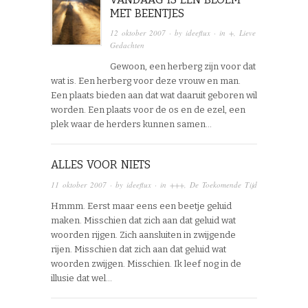
MET BEENTJES
12 oktober 2007
· by
ideeflux
· in
+
,
Lieve
Gedachten
Gewoon, een herberg zijn voor dat
wat is. Een herberg voor deze vrouw en man.
Een plaats bieden aan dat wat daaruit geboren wil
worden. Een plaats voor de os en de ezel, een
plek waar de herders kunnen samen…
ALLES VOOR NIETS
11 oktober 2007
· by
ideeflux
· in
+++
,
De Toekomende Tijd
Hmmm. Eerst maar eens een beetje geluid
maken. Misschien dat zich aan dat geluid wat
woorden rijgen. Zich aansluiten in zwijgende
rijen. Misschien dat zich aan dat geluid wat
woorden zwijgen. Misschien. Ik leef nog in de
illusie dat wel…