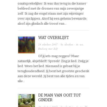
onuitsprekelijker. Ik was dus terug in die kamer
bekleed met de dromen van mijn zevenjarige
zelf. Ik zag die engel staan met zijn wijsvinger
over zijn lippen. Alsof hij een geheim bewaarde,
alsof zijn glimlach alle troost van…
WAT OVERBLIJFT
24 oktober 2007
· by
ideeflux
· in
++
,
Dialoog met Zelf
Of jij iets mag zeggen? Maar
natuurlijk, alsjeblieft! Spreek! Zing je lied. Zwijg je
lied. Wees het lied. Niemand is gebaat bij je
terughoudendheid. Jij bent het grootste geschenk
aan deze wereld. Jij bent van alle tijden en van
alle…
DE MAN VAN OOIT TOT
GINDER
19 oktober 2007
· by
ideeflux
· in
++
,
De