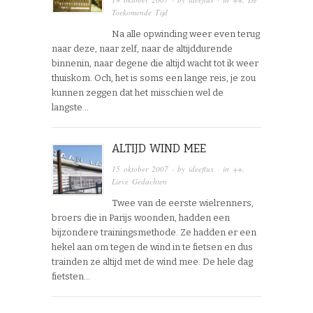
Toekomende Tijd
Na alle opwinding weer even terug
naar deze, naar zelf, naar de altijddurende
binnenin, naar degene die altijd wacht tot ik weer
thuiskom. Och, het is soms een lange reis, je zou
kunnen zeggen dat het misschien wel de
langste…
ALTIJD WIND MEE
15 oktober 2007
· by
ideeflux
· in
++
,
Lieve Gedachten
Twee van de eerste wielrenners,
broers die in Parijs woonden, hadden een
bijzondere trainingsmethode. Ze hadden er een
hekel aan om tegen de wind in te fietsen en dus
trainden ze altijd met de wind mee. De hele dag
fietsten…