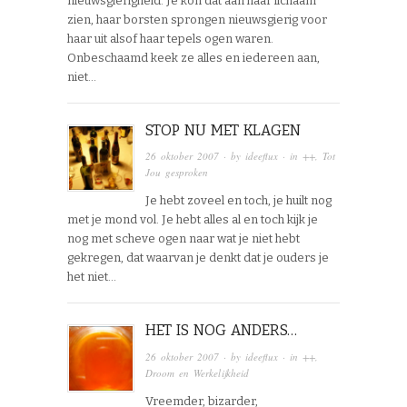
nieuwsgierigheid. Je kon dat aan haar lichaam
zien, haar borsten sprongen nieuwsgierig voor
haar uit alsof haar tepels ogen waren.
Onbeschaamd keek ze alles en iedereen aan,
niet…
STOP NU MET KLAGEN
26 oktober 2007
· by
ideeflux
· in
++
,
Tot
Jou gesproken
Je hebt zoveel en toch, je huilt nog
met je mond vol. Je hebt alles al en toch kijk je
nog met scheve ogen naar wat je niet hebt
gekregen, dat waarvan je denkt dat je ouders je
het niet…
HET IS NOG ANDERS…
26 oktober 2007
· by
ideeflux
· in
++
,
Droom en Werkelijkheid
Vreemder, bizarder,