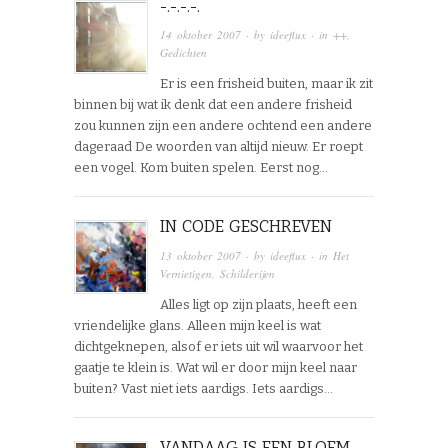
-.-.-.-.
14 oktober 2007
· by
ideeflux
· in
++
,
Gedichten
Er is een frisheid buiten, maar ik zit
binnen bij wat ik denk dat een andere frisheid
zou kunnen zijn een andere ochtend een andere
dageraad De woorden van altijd nieuw. Er roept
een vogel. Kom buiten spelen. Eerst nog…
IN CODE GESCHREVEN
13 oktober 2007
· by
ideeflux
· in
Het
Vernietigen
,
Schilderijen
Alles ligt op zijn plaats, heeft een
vriendelijke glans. Alleen mijn keel is wat
dichtgeknepen, alsof er iets uit wil waarvoor het
gaatje te klein is. Wat wil er door mijn keel naar
buiten? Vast niet iets aardigs. Iets aardigs…
VANDAAG IS EEN BLOEM