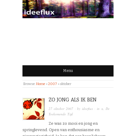
IDEEFLUX | STROOM
VAN IDEEËN
Menu
Browse:
Home
»
2007
»
oktober
ZO JONG ALS IK BEN
27 oktober 2007
· by
ideeflux
· in
+
,
De
Toekomende Tijd
Ze was zo mooi en jong en
springlevend. Open van enthousiasme en