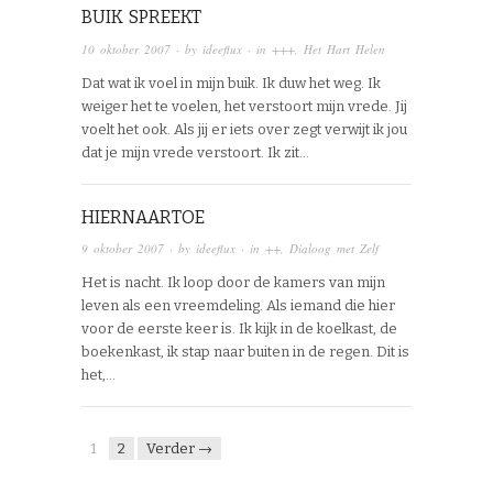
BUIK SPREEKT
10 oktober 2007
· by
ideeflux
· in
+++
,
Het Hart Helen
Dat wat ik voel in mijn buik. Ik duw het weg. Ik
weiger het te voelen, het verstoort mijn vrede. Jij
voelt het ook. Als jij er iets over zegt verwijt ik jou
dat je mijn vrede verstoort. Ik zit…
HIERNAARTOE
9 oktober 2007
· by
ideeflux
· in
++
,
Dialoog met Zelf
Het is nacht. Ik loop door de kamers van mijn
leven als een vreemdeling. Als iemand die hier
voor de eerste keer is. Ik kijk in de koelkast, de
boekenkast, ik stap naar buiten in de regen. Dit is
het,…
1
2
Verder →