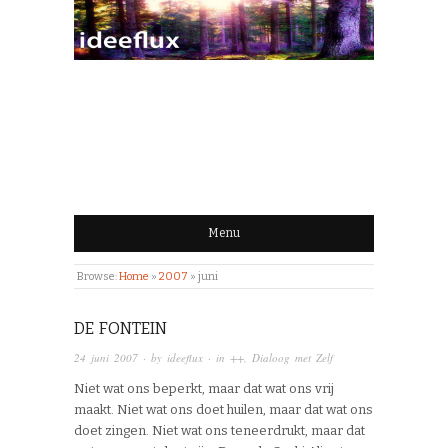
IDEEFLUX | STROOM
VAN IDEEËN
Menu
Browse:
Home
»
2007
»
juni
DE FONTEIN
24 juni 2007
· by
ideeflux
· in
++
,
Dialoog met Zelf
Niet wat ons beperkt, maar dat wat ons vrij
maakt. Niet wat ons doet huilen, maar dat wat ons
doet zingen. Niet wat ons teneerdrukt, maar dat