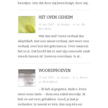
beentjes. Iets dat door mij heen kruipt, door mij…
HET OPEN GEHEIM
16 juni 2007
· by
ideeflux
· in
++
,
Het
Hart Helen
Wat dan wel? Geen verhaal dus.
Alsjeblieft, niet een nieuw verhaal, niet weer een
verhaal, over hoe het gekomen is. Over waarom
het zo is. Dat hoofd dat er met zijn onnozele snuit
steeds tussen zit. Gewoon overslaan. Is al…
WOORDPROEVEN
15 juni 2007
· by
ideeflux
· in
+
,
Droom
en Werkelijkheid
– Ik heb al gegeten, dank u. Even
weer eens niets. – Kom een enkel woordje. Ik
heb ze net vers gebakken. Goed, je laat je
verleiden. Je neemt er één, dan nog één en