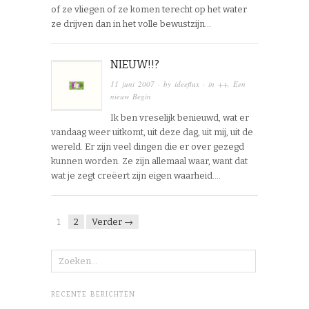
of ze vliegen of ze komen terecht op het water
ze drijven dan in het volle bewustzijn…
NIEUW!!?
11 juni 2007
· by
ideeflux
· in
++
,
Een
nieuw Begin
Ik ben vreselijk benieuwd, wat er
vandaag weer uitkomt, uit deze dag, uit mij, uit de
wereld. Er zijn veel dingen die er over gezegd
kunnen worden. Ze zijn allemaal waar, want dat
wat je zegt creëert zijn eigen waarheid….
1
2
Verder →
RECENTE BERICHTEN