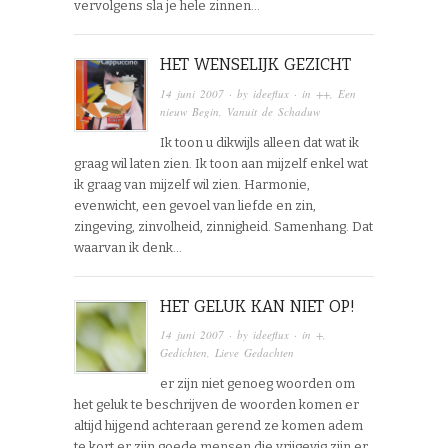
vervolgens sla je hele zinnen…
HET WENSELIJK GEZICHT
14 juni 2007
· by
ideeflux
· in
++
,
Een
nieuw Begin
,
Vanuit de Schaduw
Ik toon u dikwijls alleen dat wat ik
graag wil laten zien. Ik toon aan mijzelf enkel wat
ik graag van mijzelf wil zien. Harmonie,
evenwicht, een gevoel van liefde en zin,
zingeving, zinvolheid, zinnigheid. Samenhang. Dat
waarvan ik denk…
HET GELUK KAN NIET OP!
14 juni 2007
· by
ideeflux
· in
+
,
Gedichten
,
Lieve Gedachten
er zijn niet genoeg woorden om
het geluk te beschrijven de woorden komen er
altijd hijgend achteraan gerend ze komen adem
te kort er zijn goede mensen die vrijgevig zijn er