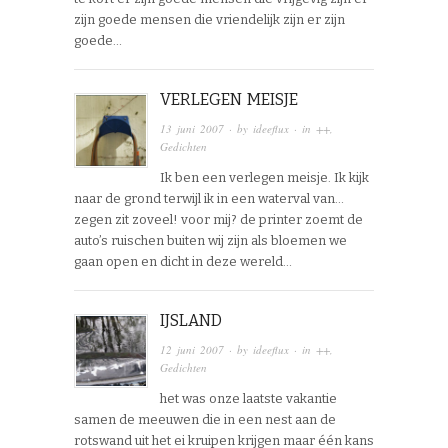
zijn goede mensen die vriendelijk zijn er zijn
goede…
VERLEGEN MEISJE
13 juni 2007
· by
ideeflux
· in
++
,
Gedichten
Ik ben een verlegen meisje. Ik kijk
naar de grond terwijl ik in een waterval van…
zegen zit zoveel! voor mij? de printer zoemt de
auto’s ruischen buiten wij zijn als bloemen we
gaan open en dicht in deze wereld…
IJSLAND
12 juni 2007
· by
ideeflux
· in
++
,
Gedichten
het was onze laatste vakantie
samen de meeuwen die in een nest aan de
rotswand uit het ei kruipen krijgen maar één kans