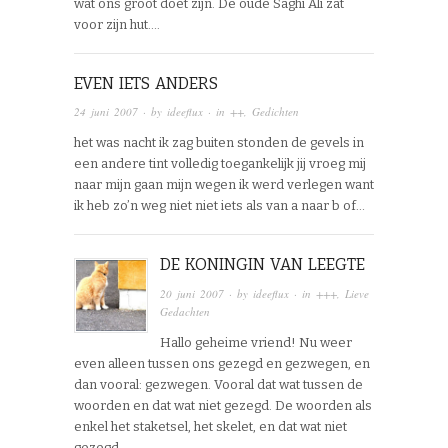
wat ons groot doet zijn. De oude Saghi Ali zat
voor zijn hut….
EVEN IETS ANDERS
24 juni 2007
· by
ideeflux
· in
++
,
Gedichten
het was nacht ik zag buiten stonden de gevels in
een andere tint volledig toegankelijk jij vroeg mij
naar mijn gaan mijn wegen ik werd verlegen want
ik heb zo’n weg niet niet iets als van a naar b of…
DE KONINGIN VAN LEEGTE
20 juni 2007
· by
ideeflux
· in
+++
,
Lieve
Gedachten
Hallo geheime vriend! Nu weer
even alleen tussen ons gezegd en gezwegen, en
dan vooral: gezwegen. Vooral dat wat tussen de
woorden en dat wat niet gezegd. De woorden als
enkel het staketsel, het skelet, en dat wat niet
gezegd…