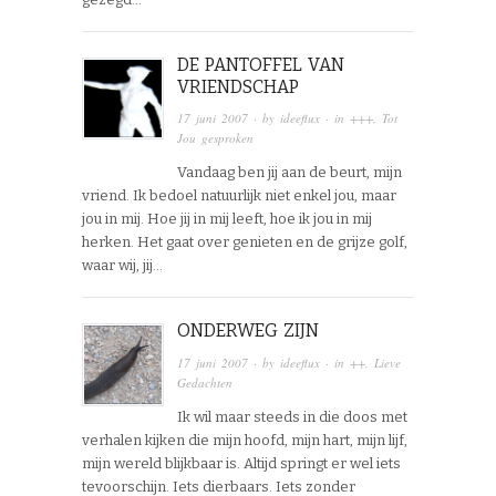
DE PANTOFFEL VAN
VRIENDSCHAP
17 juni 2007
· by
ideeflux
· in
+++
,
Tot
Jou gesproken
Vandaag ben jij aan de beurt, mijn
vriend. Ik bedoel natuurlijk niet enkel jou, maar
jou in mij. Hoe jij in mij leeft, hoe ik jou in mij
herken. Het gaat over genieten en de grijze golf,
waar wij, jij…
ONDERWEG ZIJN
17 juni 2007
· by
ideeflux
· in
++
,
Lieve
Gedachten
Ik wil maar steeds in die doos met
verhalen kijken die mijn hoofd, mijn hart, mijn lijf,
mijn wereld blijkbaar is. Altijd springt er wel iets
tevoorschijn. Iets dierbaars. Iets zonder