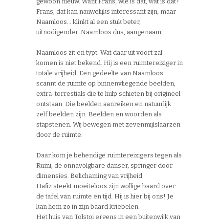
gewoon nieuw. Want Frans, wie is dat, wat is dat?
Frans, dat kan nauwelijks interessant zijn, maar
Naamloos… klinkt al een stuk beter,
uitnodigender. Naamloos dus, aangenaam.
Naamloos zit en typt. Wat daar uit voort zal
komen is niet bekend. Hij is een ruimtereiziger in
totale vrijheid. Een gedeelte van Naamloos
scannt de ruimte op binnenvliegende beelden,
extra-terrestials die te hulp schieten bij origineel
ontstaan. Die beelden aanreiken en natuurlijk
zelf beelden zijn. Beelden en woorden als
stapstenen. Wij bewegen met zevenmijlslaarzen
door de ruimte.
Daar kom je behendige ruimtereizigers tegen als
Rumi, de onnavolgbare danser, springer door
dimensies. Belichaming van vrijheid.
Hafiz steekt moeiteloos zijn wollige baard over
de tafel van ruimte en tijd. Hij is hier bij ons! Je
kan hem zo in zijn baard kriebelen.
Het huis van Tolstoi ergens in een buitenwijk van