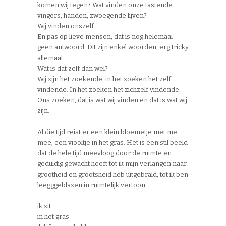
komen wij tegen? Wat vinden onze tastende
vingers, handen, zwoegende lijven?
Wij vinden onszelf.
En pas op lieve mensen, dat is nog helemaal
geen antwoord. Dit zijn enkel woorden, erg tricky
allemaal.
Wat is dat zelf dan wel?
Wij zijn het zoekende, in het zoeken het zelf
vindende. In het zoeken het zichzelf vindende.
Ons zoeken, dat is wat wij vinden en dat is wat wij
zijn.
Al die tijd reist er een klein bloemetje met me
mee, een viooltje in het gras. Het is een stil beeld
dat de hele tijd meevloog door de ruimte en
geduldig gewacht heeft tot ik mijn verlangen naar
grootheid en grootsheid heb uitgebrald, tot ik ben
leegggeblazen in ruimtelijk vertoon.
ik zit
in het gras