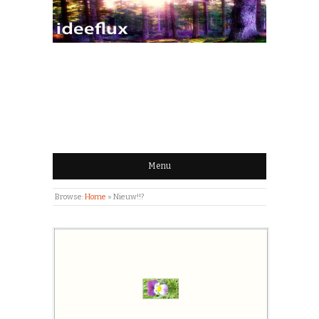
IDEEFLUX | STROOM
VAN IDEEËN
Menu
Browse:
Home
»
Nieuw!!?