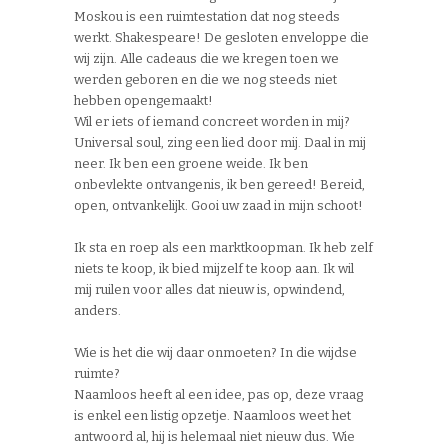
Moskou is een ruimtestation dat nog steeds
werkt. Shakespeare! De gesloten enveloppe die
wij zijn. Alle cadeaus die we kregen toen we
werden geboren en die we nog steeds niet
hebben opengemaakt!
Wil er iets of iemand concreet worden in mij?
Universal soul, zing een lied door mij. Daal in mij
neer. Ik ben een groene weide. Ik ben
onbevlekte ontvangenis, ik ben gereed! Bereid,
open, ontvankelijk. Gooi uw zaad in mijn schoot!
Ik sta en roep als een marktkoopman. Ik heb zelf
niets te koop, ik bied mijzelf te koop aan. Ik wil
mij ruilen voor alles dat nieuw is, opwindend,
anders.
Wie is het die wij daar onmoeten? In die wijdse
ruimte?
Naamloos heeft al een idee, pas op, deze vraag
is enkel een listig opzetje. Naamloos weet het
antwoord al, hij is helemaal niet nieuw dus. Wie