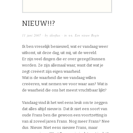
NIEUW!!?
11 juni 2007
· by
ideeflux
· in
++
,
Een nieuw Begin
Ik ben vreselijk benieuwd, wat er vandaag weer
uitkomt, uit deze dag, uit mij, uit de wereld.
Er zijn veel dingen die er over gezegd kunnen
worden. Ze zijn allemaal waar, want dat wat je
zegt creëert zijn eigen waarheid.
Wat is de waarheid die we vandaag willen
creëeren, wat nemen we voor waar aan? Wat is
de waarheid die ons het meest vruchtbaar lijkt?
Vandaag vind ik het wel eens leuk om te zeggen
dat alles altijd nieuw is. Dat ik niet een soort van
oude Frans ben die gewoon een voortzetting is
van al zoveel jaren Frans. Nog meer Frans? Nee
dus. Nieuw. Niet eens nieuwe Frans, maar