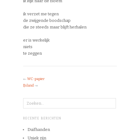
ik kijk naar de bloem
ik verzet me tegen
de zwijgende boodschap
die ze steeds maar blijft herhalen
er is werkelijk
niets
te zeggen
←
WC-papier
IJsland
→
RECENTE BERICHTEN
Duifhanden
Uniek zijn