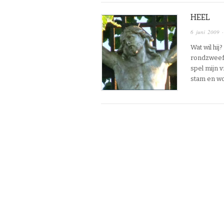
HEEL
6 juni 2009
·
Wat wil hi
rondzweeft
spel mijn v
stam en wo