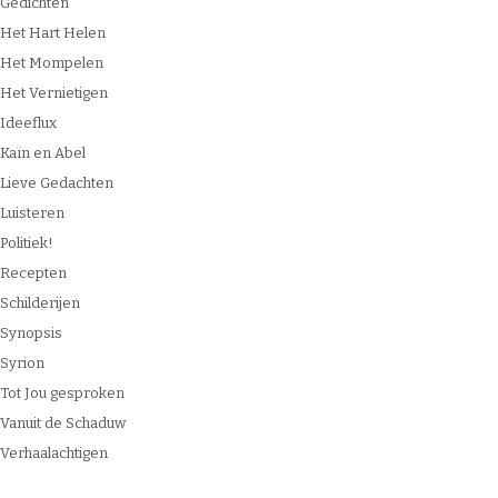
Gedichten
Het Hart Helen
Het Mompelen
Het Vernietigen
Ideeflux
Kaïn en Abel
Lieve Gedachten
Luisteren
Politiek!
Recepten
Schilderijen
Synopsis
Syrion
Tot Jou gesproken
Vanuit de Schaduw
Verhaalachtigen