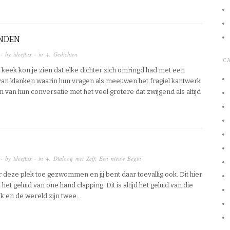
ANDEN
· by
ideeflux
· in
+
,
Gedichten
C
d keek kon je zien dat elke dichter zich omringd had met een
 van klanken waarin hun vragen als meeuwen het fragiel kantwerk
 van hun conversatie met het veel grotere dat zwijgend als altijd
· by
ideeflux
· in
+
,
Dialoog met Zelf
,
Een nieuw Begin
 deze plek toe gezwommen en jij bent daar toevallig ook. Dit hier
is het geluid van one hand clapping. Dit is altijd het geluid van die
Ik en de wereld zijn twee…