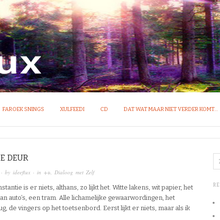
OM VAN IDEEËN
FAROEK SNINGS
XULFEEDI
CD
DAT WAT MAAR NIET VERDER KOMT…
DE DEUR
· by
ideeflux
· in
++
,
Dialoog met Zelf
R
stantie is er niets, althans, zo lijkt het. Witte lakens, wit papier, het
an auto’s, een tram. Alle lichamelijke gewaarwordingen, het
rug, de vingers op het toetsenbord. Eerst lijkt er niets, maar als ik