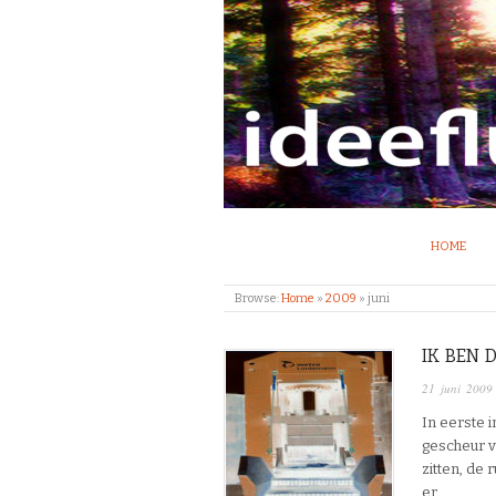
IDEEFLUX | STRO
HOME
Browse:
Home
»
2009
»
juni
IK BEN 
21 juni 2009
In eerste in
gescheur v
zitten, de 
er…