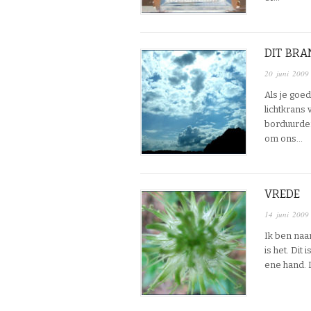
DIT BR
20 juni 2009
Als je goe
lichtkrans
borduurden
om ons…
VREDE
14 juni 2009
Ik ben naar
is het. Dit 
ene hand. 