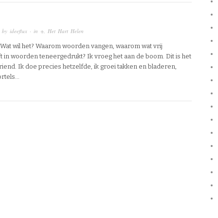
 by
ideeflux
· in
+
,
Het Hart Helen
j? Wat wil het? Waarom woorden vangen, waarom wat vrij
 in woorden teneergedrukt? Ik vroeg het aan de boom. Dit is het
riend. Ik doe precies hetzelfde, ik groei takken en bladeren,
rtels…