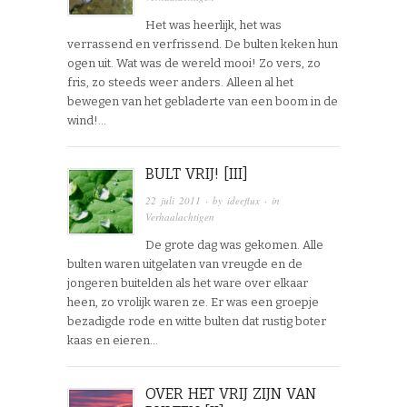
Het was heerlijk, het was
verrassend en verfrissend. De bulten keken hun
ogen uit. Wat was de wereld mooi! Zo vers, zo
fris, zo steeds weer anders. Alleen al het
bewegen van het gebladerte van een boom in de
wind!…
BULT VRIJ! [III]
22 juli 2011
· by
ideeflux
· in
Verhaalachtigen
De grote dag was gekomen. Alle
bulten waren uitgelaten van vreugde en de
jongeren buitelden als het ware over elkaar
heen, zo vrolijk waren ze. Er was een groepje
bezadigde rode en witte bulten dat rustig boter
kaas en eieren…
OVER HET VRIJ ZIJN VAN