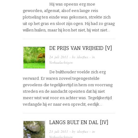
Hij was opeens erg moe
geworden, afgemat, alsof een lange reis
plotseling ten einde was gekomen, strekte zich
uit op het gras en sloot zijn ogen. Hij had zo graag
willen huilen, maar hij kon het niet, hij wist niet…
DE PRIJS VAN VRIJHEID [V]
24 juli 2011
· by
ideeflux
· in
Verhaalachtigen
De bulthouder voelde zich erg
verward. Er waren zoveel tegengestelde
gevoelens die tegelijkertijd in hem om voorrang
streden en de aandacht opeisten dat hij niet
meer wist wat voor en achter was. Tegelijkertijd
verlangde hij er naar een oprecht, eerlijk…
LANGS BULT EN DAL [IV]
23 juli 2011
· by
ideeflux
· in
Verhaalachtigen