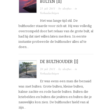
BULTEN [II]
21 juli 2011
· by
ideeflux
· in
Verhaalachtigen
Het was lange tijd stil. De
bulthouder staarde voor zich uit. Hij was volledig
overrompeld door het relaas van de grote bult, al
had hij dat niet willen laten merken. In eerste
instantie probeerde de bulthouder alles af te
doen…
DE BULTHOUDER [I]
20 juli 2011
· by
ideeflux
· in
Verhaalachtigen
Er was eens een man die bezaaid
was met bulten. Grote bulten, kleine bulten,
kalme zachte en rode harde bulten. Bulten die
kriebelden en bulten die jeukten en bulten die je
nauwelijks kon zien. De bulthouder hield van al
zijn…