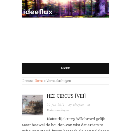
IDEEFLUX | STROOM
VAN IDEEËN
Menu
Browse:
Home
»
Verhaalachtigen
HET CIRCUS [VIII]
29 juli 2011
· by
ideeflux
· in
Verhaalachtigen
Natuurlijk kreeg Willebrord gelijk.
Maar hoewel de houder-van wist dat er iets te