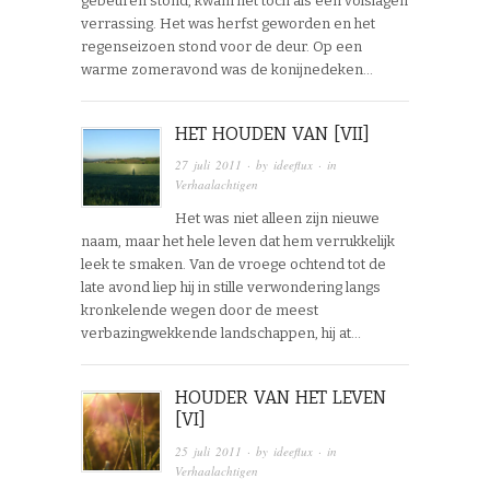
gebeuren stond, kwam het toch als een volslagen
verrassing. Het was herfst geworden en het
regenseizoen stond voor de deur. Op een
warme zomeravond was de konijnedeken…
HET HOUDEN VAN [VII]
27 juli 2011
· by
ideeflux
· in
Verhaalachtigen
Het was niet alleen zijn nieuwe
naam, maar het hele leven dat hem verrukkelijk
leek te smaken. Van de vroege ochtend tot de
late avond liep hij in stille verwondering langs
kronkelende wegen door de meest
verbazingwekkende landschappen, hij at…
HOUDER VAN HET LEVEN
[VI]
25 juli 2011
· by
ideeflux
· in
Verhaalachtigen