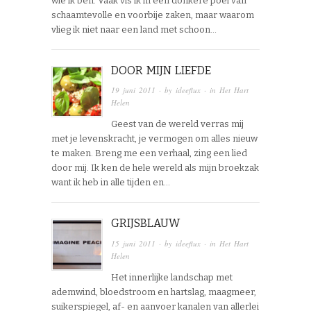
wie ik ben. Vaak vis ik in een donkere poel van
schaamtevolle en voorbije zaken, maar waarom
vlieg ik niet naar een land met schoon…
DOOR MIJN LIEFDE
19 juni 2011
· by
ideeflux
· in
Het Hart
Helen
Geest van de wereld verras mij
met je levenskracht, je vermogen om alles nieuw
te maken. Breng me een verhaal, zing een lied
door mij. Ik ken de hele wereld als mijn broekzak
want ik heb in alle tijden en…
GRIJSBLAUW
15 juni 2011
· by
ideeflux
· in
Het Hart
Helen
Het innerlijke landschap met
ademwind, bloedstroom en hartslag, maagmeer,
suikerspiegel, af- en aanvoer kanalen van allerlei