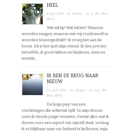
HEEL
6 juni 2009
· by
ideeflux
· in
+
,
Het Hart
Helen
Wat wil hij? Wat wil het? Waarom
woorden vangen, waarom wat vrij rondzweeft in
woorden teneergedrukt? Ik vroeg het aan de
boom. Dit is het spel mijn vriend. Ik doe precies
hetzelfde, ik groei takken en bladeren, stam en
wortels…
IK BEN DE BRUG NAAR
NIEUW
21 april 2008
· by
ideeflux
· in
+++
,
Het
Hart Helen
De hoge piep van een
vrachtwagen die achteruit rijdt. In mijn droom
zoen ik steeds jonge vrouwen. Omdat alles wat ik
droom voor een aspect van mijzelf staat, verlang
ik er blijkbaar naar om frisheid te liefkozen, mijn