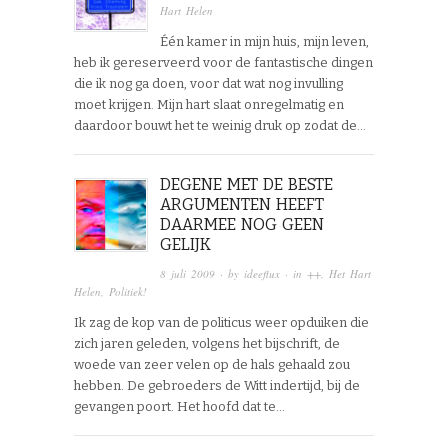
Hart Helen
Één kamer in mijn huis, mijn leven,
heb ik gereserveerd voor de fantastische dingen
die ik nog ga doen, voor dat wat nog invulling
moet krijgen. Mijn hart slaat onregelmatig en
daardoor bouwt het te weinig druk op zodat de…
DEGENE MET DE BESTE
ARGUMENTEN HEEFT
DAARMEE NOG GEEN
GELIJK
8 juli 2009
· by
ideeflux
· in
++
,
Het Hart
Helen
,
Politiek!
Ik zag de kop van de politicus weer opduiken die
zich jaren geleden, volgens het bijschrift, de
woede van zeer velen op de hals gehaald zou
hebben. De gebroeders de Witt indertijd, bij de
gevangen poort. Het hoofd dat te…