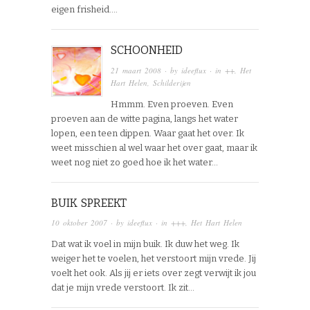
eigen frisheid….
SCHOONHEID
21 maart 2008
· by
ideeflux
· in
++
,
Het
Hart Helen
,
Schilderijen
Hmmm. Even proeven. Even
proeven aan de witte pagina, langs het water
lopen, een teen dippen. Waar gaat het over. Ik
weet misschien al wel waar het over gaat, maar ik
weet nog niet zo goed hoe ik het water…
BUIK SPREEKT
10 oktober 2007
· by
ideeflux
· in
+++
,
Het Hart Helen
Dat wat ik voel in mijn buik. Ik duw het weg. Ik
weiger het te voelen, het verstoort mijn vrede. Jij
voelt het ook. Als jij er iets over zegt verwijt ik jou
dat je mijn vrede verstoort. Ik zit…