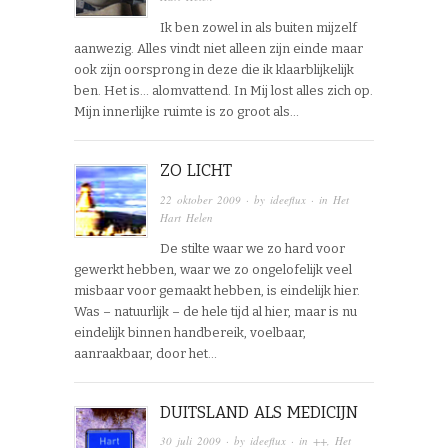
Ik ben zowel in als buiten mijzelf
aanwezig. Alles vindt niet alleen zijn einde maar
ook zijn oorsprong in deze die ik klaarblijkelijk
ben. Het is… alomvattend. In Mij lost alles zich op.
Mijn innerlijke ruimte is zo groot als…
ZO LICHT
22 oktober 2009
· by
ideeflux
· in
Het
Hart Helen
De stilte waar we zo hard voor
gewerkt hebben, waar we zo ongelofelijk veel
misbaar voor gemaakt hebben, is eindelijk hier.
Was – natuurlijk – de hele tijd al hier, maar is nu
eindelijk binnen handbereik, voelbaar,
aanraakbaar, door het…
DUITSLAND ALS MEDICIJN
30 juli 2009
· by
ideeflux
· in
++
,
Het