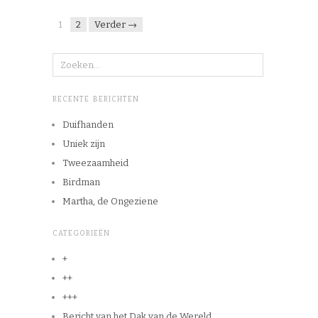
1
2
Verder →
RECENTE BERICHTEN
Duifhanden
Uniek zijn
Tweezaamheid
Birdman
Martha, de Ongeziene
CATEGORIEËN
+
++
+++
Bericht van het Dak van de Wereld