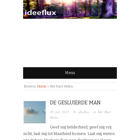
IDEEFLUX | STROOM
VAN IDEEËN
Menu
Browse:
Home
»
Het Hart Helen
DE GESLUIERDE MAN
26 juli 2012
· by
ideeflux
· in
Het Hart
Helen
Geef mij helderheid, geef mij vrij
zicht, laat mij tot klaarheid komen. Laat mij weten