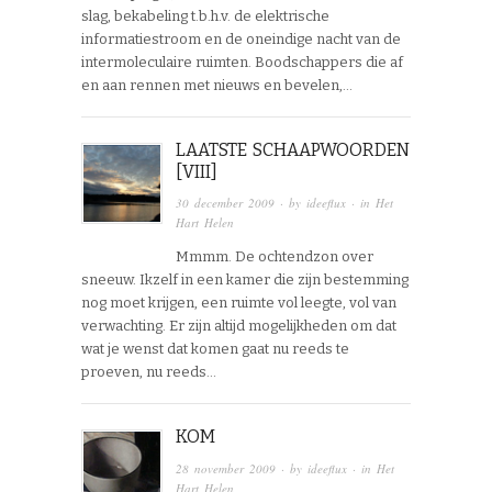
slag, bekabeling t.b.h.v. de elektrische
informatiestroom en de oneindige nacht van de
intermoleculaire ruimten. Boodschappers die af
en aan rennen met nieuws en bevelen,…
LAATSTE SCHAAPWOORDEN
[VIII]
30 december 2009
· by
ideeflux
· in
Het
Hart Helen
Mmmm. De ochtendzon over
sneeuw. Ikzelf in een kamer die zijn bestemming
nog moet krijgen, een ruimte vol leegte, vol van
verwachting. Er zijn altijd mogelijkheden om dat
wat je wenst dat komen gaat nu reeds te
proeven, nu reeds…
KOM
28 november 2009
· by
ideeflux
· in
Het
Hart Helen