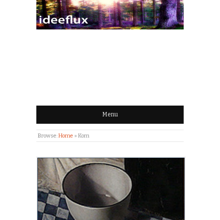
IDEEFLUX | STROOM
VAN IDEEËN
Menu
Browse:
Home
»
Kom