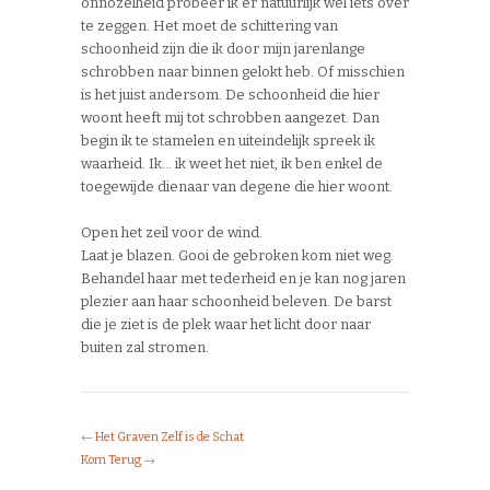
onnozelheid probeer ik er natuurlijk wel iets over
te zeggen. Het moet de schittering van
schoonheid zijn die ik door mijn jarenlange
schrobben naar binnen gelokt heb. Of misschien
is het juist andersom. De schoonheid die hier
woont heeft mij tot schrobben aangezet. Dan
begin ik te stamelen en uiteindelijk spreek ik
waarheid. Ik… ik weet het niet, ik ben enkel de
toegewijde dienaar van degene die hier woont.
Open het zeil voor de wind.
Laat je blazen. Gooi de gebroken kom niet weg.
Behandel haar met tederheid en je kan nog jaren
plezier aan haar schoonheid beleven. De barst
die je ziet is de plek waar het licht door naar
buiten zal stromen.
←
Het Graven Zelf is de Schat
Kom Terug
→