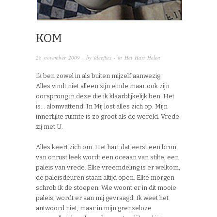
KOM
28 november 2009
· by
ideeflux
· in
Het Hart Helen
Ik ben zowel in als buiten mijzelf aanwezig.
Alles vindt niet alleen zijn einde maar ook zijn
oorsprong in deze die ik klaarblijkelijk ben. Het
is… alomvattend. In Mij lost alles zich op. Mijn
innerlijke ruimte is zo groot als de wereld. Vrede
zij met U.
Alles keert zich om. Het hart dat eerst een bron
van onrust leek wordt een oceaan van stilte, een
paleis van vrede. Elke vreemdeling is er welkom,
de paleisdeuren staan altijd open. Elke morgen
schrob ik de stoepen. Wie woont er in dit mooie
paleis, wordt er aan mij gevraagd. Ik weet het
antwoord niet, maar in mijn grenzeloze