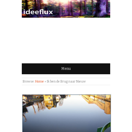
IDEEFLUX | STROOM
VAN IDEEËN
Menu
Browse:
Home
»
Ik ben de Brug naar Nieuw