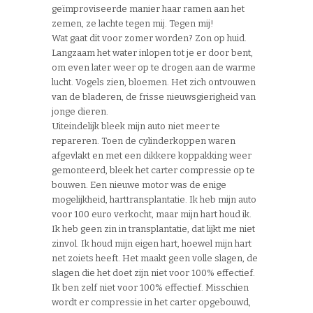
geïmproviseerde manier haar ramen aan het
zemen, ze lachte tegen mij. Tegen mij!
Wat gaat dit voor zomer worden? Zon op huid.
Langzaam het water inlopen tot je er door bent,
om even later weer op te drogen aan de warme
lucht. Vogels zien, bloemen. Het zich ontvouwen
van de bladeren, de frisse nieuwsgierigheid van
jonge dieren.
Uiteindelijk bleek mijn auto niet meer te
repareren. Toen de cylinderkoppen waren
afgevlakt en met een dikkere koppakking weer
gemonteerd, bleek het carter compressie op te
bouwen. Een nieuwe motor was de enige
mogelijkheid, harttransplantatie. Ik heb mijn auto
voor 100 euro verkocht, maar mijn hart houd ik.
Ik heb geen zin in transplantatie, dat lijkt me niet
zinvol. Ik houd mijn eigen hart, hoewel mijn hart
net zoiets heeft. Het maakt geen volle slagen, de
slagen die het doet zijn niet voor 100% effectief.
Ik ben zelf niet voor 100% effectief. Misschien
wordt er compressie in het carter opgebouwd,