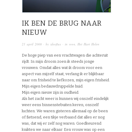
IK BEN DE BRUG NAAR
NIEUW
21 april 2008
· by
ideeflux
· in
+++
,
Het Hart Helen
De hoge piep van een vrachtwagen die achteruit
rijdt. In mijn droom zoen ik steeds jonge
vrouwen. Omdat alles wat ik droom voor een
aspect van mijzelf staat, verlang ik er blijkbaar
naar om frisheid te liefkozen, mijn eigen frisheid.
Mijn eigen bedauwdruppelde huid.
Mijn eigen nieuw zijn in oudheid.
Als het zacht weer is kunnen wij onszelf eindelijk
weer eens binnenstebuiten keren, onszelf
luchten. We waren gisteren allemaal op de been
of fietsend, een tikje verbaasd dat alles er nog
was, dat wij er zelf nog waren. Goedkeurend
knikten we naar elkaar. Een vrouw was op een