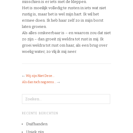
misschien is er iets met de kleppen.
Het is moeilijk volledig te rusten in iets wat niet
rustig is, maar het is wel mijn hart. Ik wil het
ermee doen. Ik heb haar zelf zo in mijn borst
laten groeien.
Als alles omkeerbaar is – en waarom zou dat niet
zo zijn – dan groeit zij weldra tot rust in mij. Ik
groei weldra tot rust om haar, als een brug over
woelig water, zo vlij ik mij neer.
←
Wij zijn Niet Deze…
Als dan toch nog eens…
→
RECENTE BERICHTEN
Duifhanden
Uniek zijn