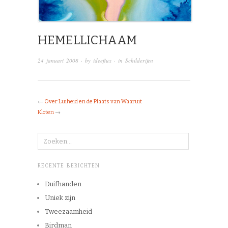
HEMELLICHAAM
24 januari 2008
· by
ideeflux
· in
Schilderijen
←
Over Luiheid en de Plaats van Waaruit
Kloten
→
RECENTE BERICHTEN
Duifhanden
Uniek zijn
Tweezaamheid
Birdman