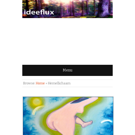
IDEEFLUX | STROOM
VAN IDEEËN
Menu
Browse:
Home
»
Hemellichaam