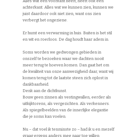
Alles wat een voorkant heeft, heeft ook een
achterkant. Alles wat we kunnen zien, kunnen we
juist daardoor ook niet zien, want ons zien
verbergt het ongeziene.
Er humt een verwarming in huis. Buiten is het stil
en wit en roerloos. De dag houdt haar adem in.
Soms worden we gedwongen gebieden in
onszelf te bezoeken waar we dachten nooit
meer terug te hoeven komen. Dan gaat het om
de kwaliteit van onze aanwezigheid daar, want wij
komen terug tot de laatste steen zich oplost in
dankbaarheid.
Denk aan de dichtkunst.
Bouw geen zinnen als vestingwallen, eerder als
uitkijktorens, als vergezichten. Als verkenners.
Als spiegelbeelden van de innerlijke elegantie
die je soms kan voelen.
Nu – dat voel ik tenminste zo – had ik u en mezelf
graag ergens anders mee naar toe willen