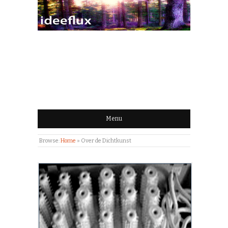
IDEEFLUX | STROOM
VAN IDEEËN
Menu
Browse:
Home
»
Over de Dichtkunst