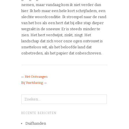
nemen, maar vandaag kom ik niet verder dan
hier. Ik heb maar een hele kort schrijfadem, een
slechte woordconditie. Ik strompel naar de rand
van het bos als een hert dat bij elke stap dieper
wegzakt in de sneeuw. Er is steeds minder te
zien. Het hert verdwijnt, zinkt, zingt. Het
landschap dat zich voor onze ogen ontvouwt is
smetteloos wit, als het beloofde land dat
onbetreden, als het papier dat onbeschreven.
←
Het Ontvangen
Bij Voortduring
→
RECENTE BERICHTEN
Duifhanden