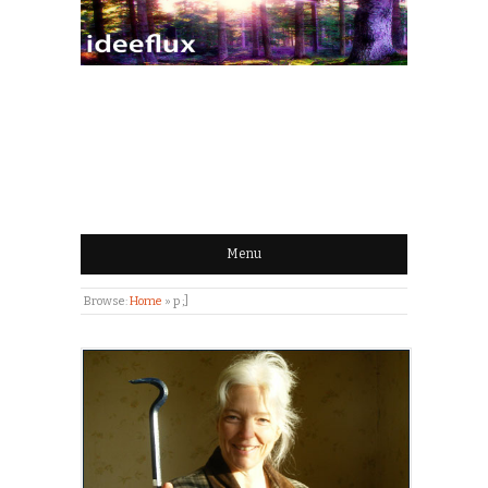
IDEEFLUX | STROOM
VAN IDEEËN
Menu
Browse:
Home
»
p ;]