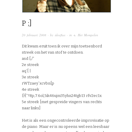
P ;]
20 februari 2008
· by
ideeflux
· in
+
,
Het Mompelen
Dit kwam eruit toen ik over mijn toetsenbord
streek om het van stof te ontdoen.
asd [;/”
2e streek
aq’[ |
3e streek
rWTzaey`xcvbn[p
4e streek
|}{“?8p;7.6ol,5ik46ujm35yhn24tgb13 rfv2ec1x
5e streek [met gespreide vingers van rechts
naar links]
Het is als een ongecontroleerde improvisatie op
de piano. Maar er is nu opeens wel een leesbaar