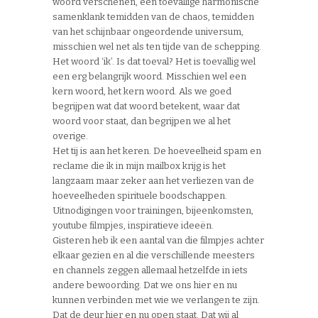
woord verschenen, een toevallige harmonische
samenklank temidden van de chaos, temidden
van het schijnbaar ongeordende universum,
misschien wel net als ten tijde van de schepping.
Het woord ‘ik’. Is dat toeval? Het is toevallig wel
een erg belangrijk woord. Misschien wel een
kern woord, het kern woord. Als we goed
begrijpen wat dat woord betekent, waar dat
woord voor staat, dan begrijpen we al het
overige.
Het tij is aan het keren. De hoeveelheid spam en
reclame die ik in mijn mailbox krijg is het
langzaam maar zeker aan het verliezen van de
hoeveelheden spirituele boodschappen.
Uitnodigingen voor trainingen, bijeenkomsten,
youtube filmpjes, inspiratieve ideeën.
Gisteren heb ik een aantal van die filmpjes achter
elkaar gezien en al die verschillende meesters
en channels zeggen allemaal hetzelfde in iets
andere bewoording. Dat we ons hier en nu
kunnen verbinden met wie we verlangen te zijn.
Dat de deur hier en nu open staat. Dat wij al