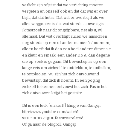
verlicht zijn of juist dat we verlichting moeten
vergeten en onszelf ook en dat dat wat er over
blijft, dat dat het is. Dat wat er overblijft als we
alles weggooien is dat wat steeds aanwezig is.
Ik tastzoek naar dit ongrijpbare, net als u, wij
allemaal. Dat wat overblijft zullen we misschien
nog steeds op een of ander manier ‘ik’ noemen,
alleen heeft dat ik dan een heel andere dimensie
en kleur en smaak, een ander DNA, dan degene
die op zoek is gegaan. Dit bewustzijn is op een
lange reis om zichzelf te ontdekken, te onthullen,
te ontplooien. Wij zijn het zich ontvouwend
bewustzijn dat zich ik noemt. In een poging
zichzelf te kennen ontvouwt het zich. Pas in het
zich ontvouwen krijgt het gestalte.
Dit is een leuk [en kort!] filmpje van Gangaji:
http://www.youtube.com/watch?
v=1E50Cn77TgU&feature=related
Of ga naar de blogroll: Gangaji