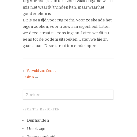
Erg vriendelijk van u. Ik zoek vaak datgene wat ik
mis niet waar ik ’t vinden kan, maar waar het
goed zoeken is.
Dit is een tijd voor rug recht. Voor zoekende het
eigen zoeken, voor trouw aan eigenheid. Laten
we deze straat nu eens ingaan. Laten we dit nu
eens tot de bodem uitzoeken. Laten we hierin
gaan staan. Deze straat ten einde lopen.
←
Vervuld van Gemis
Kraken
→
RECENTE BERICHTEN
Duifhanden
Uniek zijn
Tweezaamheid