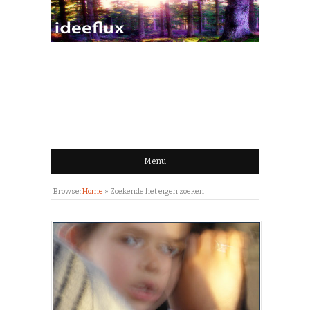
IDEEFLUX | STROOM
VAN IDEEËN
Menu
Browse:
Home
»
Zoekende het eigen zoeken