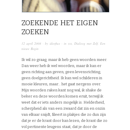
ZOEKENDE HET EIGEN
ZOEKEN
12 april 2008
· by
ideeflux
· in
++
,
Dialoog met Zelf
,
Een
nieuw Begin
Ik wil zo graag, maar ik heb geen woorden meer.
Dan weer heb ik wel woorden, maar ik kan er
geen richting aan geven, geen levensrichting,
geen doelgerichtheid. Ik kan wel schilderen in
mooie kleuren, maar… het gaat nergens over.
Mijn woorden raken kant nog wal, ik shake de
beker en deze woorden komen eruit, terwijl ik
weet dat er iets anders mogelijk is. Helderheid,
scherpheid als van een zwaard dat zin en onzin
van elkaar snijdt, fileert in plakjes die zo dun zijn
dat je er de krant door kan lezen, de krant die zo
vol pertinente leugens staat, dat je door de