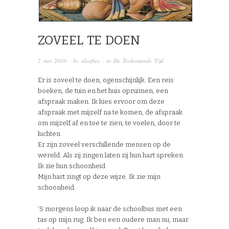
ZOVEEL TE DOEN
2 mei 2010
· by
ideeflux
· in
De Toekomende Tijd
Er is zoveel te doen, ogenschijnlijk. Een reis
boeken, de tuin en het huis opruimen, een
afspraak maken. Ik kies ervoor om deze
afspraak met mijzelf na te komen, de afspraak
om mijzelf af en toe te zien, te voelen, door te
luchten.
Er zijn zoveel verschillende mensen op de
wereld. Als zij zingen laten zij hun hart spreken.
Ik zie hun schoonheid.
Mijn hart zingt op deze wijze. Ik zie mijn
schoonheid.
’S morgens loop ik naar de schoolbus met een
tas op mijn rug. Ik ben een oudere man nu, maar