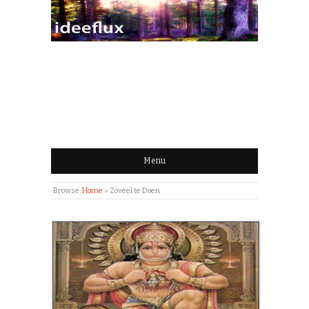
IDEEFLUX | STROOM
VAN IDEEËN
Menu
Browse:
Home
»
Zoveel te Doen