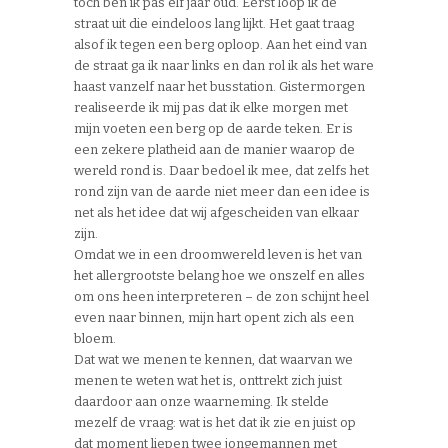
toch ben ik pas elf jaar oud. Eerst loop ik de
straat uit die eindeloos lang lijkt. Het gaat traag
alsof ik tegen een berg oploop. Aan het eind van
de straat ga ik naar links en dan rol ik als het ware
haast vanzelf naar het busstation. Gistermorgen
realiseerde ik mij pas dat ik elke morgen met
mijn voeten een berg op de aarde teken. Er is
een zekere platheid aan de manier waarop de
wereld rond is. Daar bedoel ik mee, dat zelfs het
rond zijn van de aarde niet meer dan een idee is
net als het idee dat wij afgescheiden van elkaar
zijn.
Omdat we in een droomwereld leven is het van
het allergrootste belang hoe we onszelf en alles
om ons heen interpreteren – de zon schijnt heel
even naar binnen, mijn hart opent zich als een
bloem.
Dat wat we menen te kennen, dat waarvan we
menen te weten wat het is, onttrekt zich juist
daardoor aan onze waarneming. Ik stelde
mezelf de vraag: wat is het dat ik zie en juist op
dat moment liepen twee jongemannen met