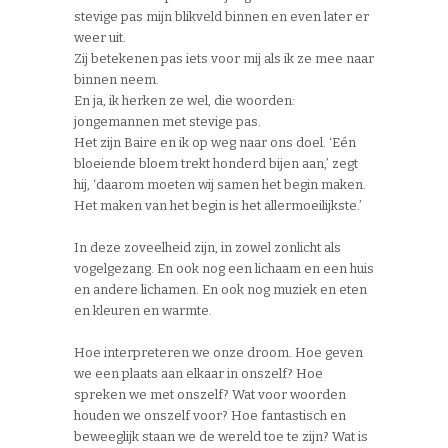
stevige pas mijn blikveld binnen en even later er
weer uit.
Zij betekenen pas iets voor mij als ik ze mee naar
binnen neem.
En ja, ik herken ze wel, die woorden:
jongemannen met stevige pas.
Het zijn Baire en ik op weg naar ons doel. ‘Eén
bloeiende bloem trekt honderd bijen aan,’ zegt
hij, ‘daarom moeten wij samen het begin maken.
Het maken van het begin is het allermoeilijkste.’
In deze zoveelheid zijn, in zowel zonlicht als
vogelgezang. En ook nog een lichaam en een huis
en andere lichamen. En ook nog muziek en eten
en kleuren en warmte.
Hoe interpreteren we onze droom. Hoe geven
we een plaats aan elkaar in onszelf? Hoe
spreken we met onszelf? Wat voor woorden
houden we onszelf voor? Hoe fantastisch en
beweeglijk staan we de wereld toe te zijn? Wat is