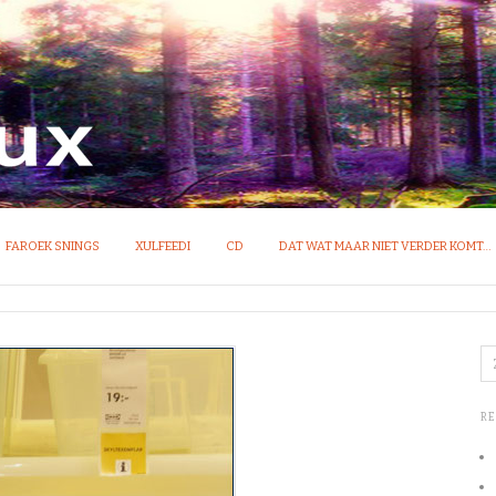
OM VAN IDEEËN
FAROEK SNINGS
XULFEEDI
CD
DAT WAT MAAR NIET VERDER KOMT…
R