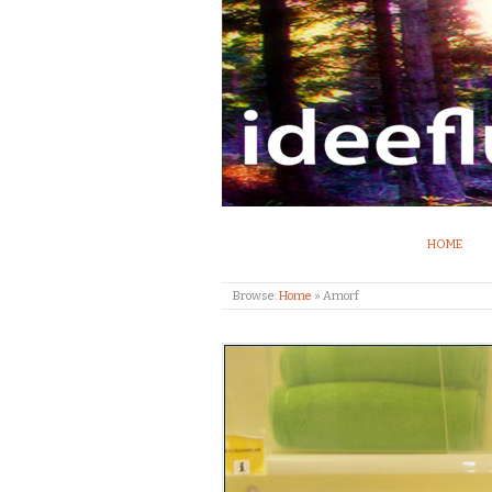
IDEEFLUX | STRO
HOME
Browse:
Home
»
Amorf