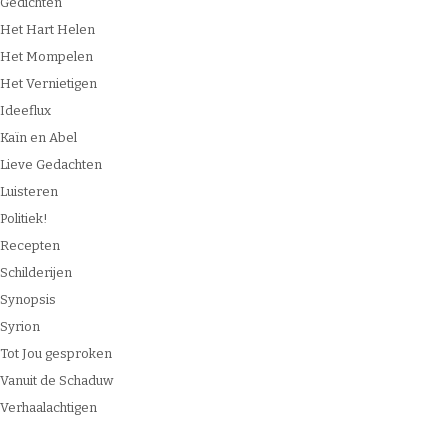
Gedichten
Het Hart Helen
Het Mompelen
Het Vernietigen
Ideeflux
Kaïn en Abel
Lieve Gedachten
Luisteren
Politiek!
Recepten
Schilderijen
Synopsis
Syrion
Tot Jou gesproken
Vanuit de Schaduw
Verhaalachtigen