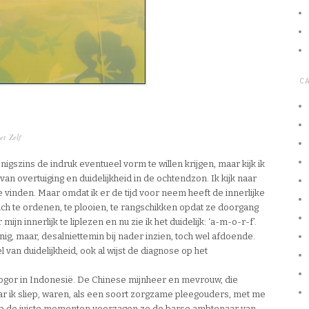
C
t Zelf
igszins de indruk eventueel vorm te willen krijgen, maar kijk ik
 van overtuiging en duidelijkheid in de ochtendzon. Ik kijk naar
te vinden. Maar omdat ik er de tijd voor neem heeft de innerlijke
 zich te ordenen, te plooien, te rangschikken opdat ze doorgang
n innerlijk te liplezen en nu zie ik het duidelijk: ‘a-m-o-r-f’.
nig, maar, desalniettemin bij nader inzien, toch wel afdoende.
van duidelijkheid, ook al wijst de diagnose op het
Bogor in Indonesië. De Chinese mijnheer en mevrouw, die
ar ik sliep, waren, als een soort zorgzame pleegouders, met me
Op de juiste momenten voorzagen ze de barse ambtenaar van