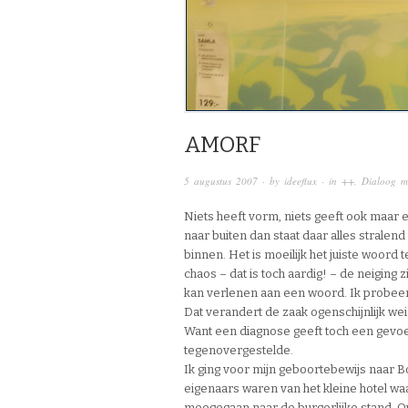
AMORF
5 augustus 2007
· by
ideeflux
· in
++
,
Dialoog me
Niets heeft vorm, niets geeft ook maar en
naar buiten dan staat daar alles stralend
binnen. Het is moeilijk het juiste woord 
chaos – dat is toch aardig! – de neiging
kan verlenen aan een woord. Ik probeer mij
Dat verandert de zaak ogenschijnlijk wei
Want een diagnose geeft toch een gevoel 
tegenovergestelde.
Ik ging voor mijn geboortebewijs naar 
eigenaars waren van het kleine hotel wa
meegegaan naar de burgerlijke stand. 