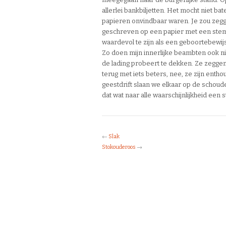
allerlei bankbiljetten. Het mocht niet b
papieren onvindbaar waren. Je zou zegge
geschreven op een papier met een stem
waardevol te zijn als een geboortebewijs
Zo doen mijn innerlijke beambten ook nie
de lading probeert te dekken. Ze zeggen 
terug met iets beters, nee, ze zijn entho
geestdrift slaan we elkaar op de schou
dat wat naar alle waarschijnlijkheid een 
←
Slak
Stokouderoos
→