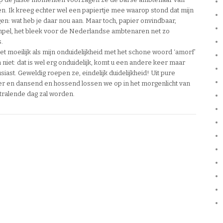
aten. Ik kreeg echter wel een papiertje mee waarop stond dat mijn
n: wat heb je daar nou aan. Maar toch, papier onvindbaar,
pel, het bleek voor de Nederlandse ambtenaren net zo
.
t moeilijk als mijn onduidelijkheid met het schone woord ‘amorf’
niet: dat is wel erg onduidelijk, komt u een andere keer maar
usiast. Geweldig roepen ze, eindelijk duidelijkheid! Uit pure
der en dansend en hossend lossen we op in het morgenlicht van
stralende dag zal worden.