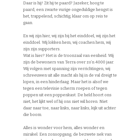
Daar is hij! Zit hij te paard? Jazeker, hoog te
paard, een zwarte vurige ongeduldige hengst is
het, trappelend, schichtig, klaar om op reis te
gaan.
En wij zijn hier, wij zijn bij het einddoel, wij zijn het
einddoel. Wij lokken hem, wij coachen hem, wij
zijn zijn supporters.
Wat is hier? Het is de troonzaal van eenheid. Wij
zijn de bewoners van Terra over zo’n 4000 jaar.
Wij volgen met spanning zijn verrichtingen, wij
schreeuwen uit alle macht als hij in de val dreigt te
lopen, in een hinderlaag. Maar het is alsof we
tegen een televisie scherm roepen of tegen
poppen uit een poppenkast. De held hoort ons
niet, het lijkt wel of hij ons niet wil horen. Niet
daar naar toe, naar links, naar links, kijk uit achter
die boom.
Alles is wonder voor hem, alles wonder en
mirakel. Een zonsopgang, de bezwete nek van