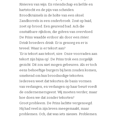
Rivieren van wijn. En vriendschap en liefde en
hartstocht en de pijn van scheiden.
Broodkruimels in de holte van een oksel.
Zandkorrels in een onderbroek. Zout op huid,
zoet op brood. Een geurend bad. Ach die
onstuitbare rijkdom, die golven van overvloed.
De Prins waadde erdoor als door een rivier.
Drink broeders drink. Er is genoeg en er is
teveel. Waar is er tekort aan?
‘Er is tekort aan tekort, sire. Onze voorraden aan
tekort zijn bijna op’. De Prins trok een zorgelijk
gezicht. Dit zou niet mogen gebeuren. Als er toch
eens behoeftige burgers bij hem zouden komen,
smekend om hun broodnodige tekorten.
Iedereen weet dat tekorten de basis vormen
van verlangen, en verlangen op haar beurt voedt
de ondernemersgeest. Wij moeten verder, maar
hoe doen we dat zonder tekorten?
Groot probleem. De Prins lachtte vergenoegd.
Hij had veel in zijn leven meegemaakt, maar
problemen. Och, dat was iets nieuws. Problemen.