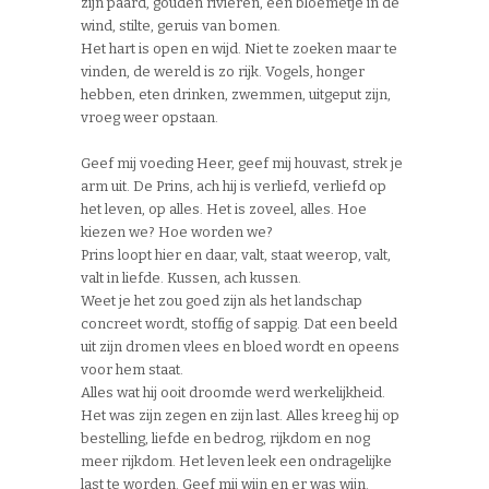
zijn paard, gouden rivieren, een bloemetje in de
wind, stilte, geruis van bomen.
Het hart is open en wijd. Niet te zoeken maar te
vinden, de wereld is zo rijk. Vogels, honger
hebben, eten drinken, zwemmen, uitgeput zijn,
vroeg weer opstaan.
Geef mij voeding Heer, geef mij houvast, strek je
arm uit. De Prins, ach hij is verliefd, verliefd op
het leven, op alles. Het is zoveel, alles. Hoe
kiezen we? Hoe worden we?
Prins loopt hier en daar, valt, staat weerop, valt,
valt in liefde. Kussen, ach kussen.
Weet je het zou goed zijn als het landschap
concreet wordt, stoffig of sappig. Dat een beeld
uit zijn dromen vlees en bloed wordt en opeens
voor hem staat.
Alles wat hij ooit droomde werd werkelijkheid.
Het was zijn zegen en zijn last. Alles kreeg hij op
bestelling, liefde en bedrog, rijkdom en nog
meer rijkdom. Het leven leek een ondragelijke
last te worden. Geef mij wijn en er was wijn.