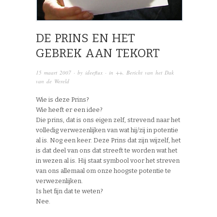
DE PRINS EN HET
GEBREK AAN TEKORT
15 maart 2007
· by
ideeflux
· in
++
,
Bericht van het Dak
van de Wereld
Wie is deze Prins?
Wie heeft er een idee?
Die prins, dat is ons eigen zelf, strevend naar het
volledig verwezenlijken van wat hij/zij in potentie
al is. Nog een keer. Deze Prins dat zijn wijzelf, het
is dat deel van ons dat streeft te worden wat het
in wezen al is. Hij staat symbool voor het streven
van ons allemaal om onze hoogste potentie te
verwezenlijken.
Is het fijn dat te weten?
Nee.