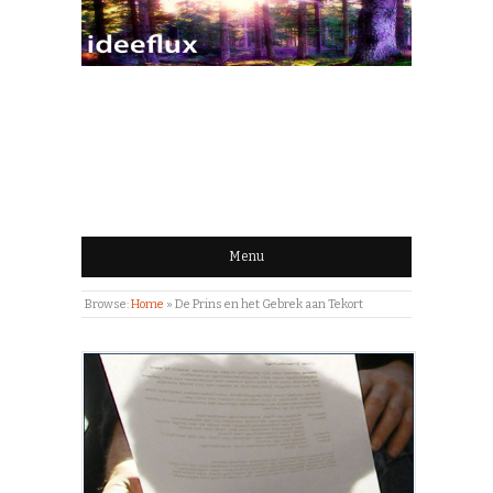
IDEEFLUX | STROOM
VAN IDEEËN
Menu
Browse:
Home
»
De Prins en het Gebrek aan Tekort