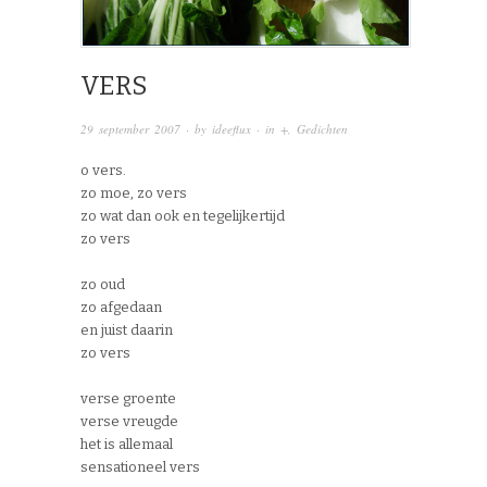
VERS
29 september 2007
· by
ideeflux
· in
+
,
Gedichten
o vers.
zo moe, zo vers
zo wat dan ook en tegelijkertijd
zo vers
zo oud
zo afgedaan
en juist daarin
zo vers
verse groente
verse vreugde
het is allemaal
sensationeel vers