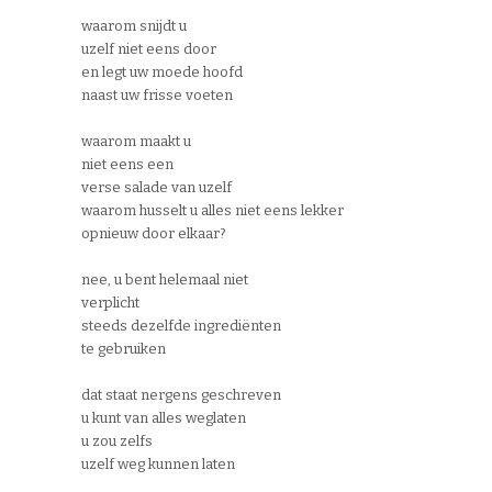
waarom snijdt u
uzelf niet eens door
en legt uw moede hoofd
naast uw frisse voeten
waarom maakt u
niet eens een
verse salade van uzelf
waarom husselt u alles niet eens lekker
opnieuw door elkaar?
nee, u bent helemaal niet
verplicht
steeds dezelfde ingrediënten
te gebruiken
dat staat nergens geschreven
u kunt van alles weglaten
u zou zelfs
uzelf weg kunnen laten