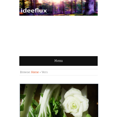
IDEEFLUX | STROOM
VAN IDEEËN
Menu
Browse:
Home
»
Vers