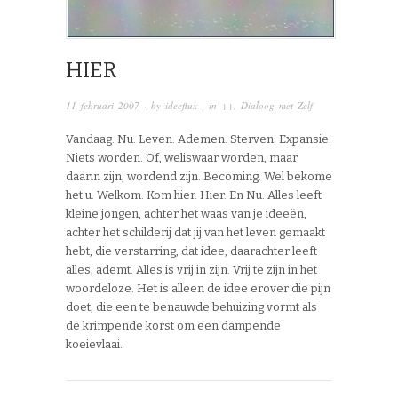
HIER
11 februari 2007
· by
ideeflux
· in
++
,
Dialoog met Zelf
Vandaag. Nu. Leven. Ademen. Sterven. Expansie.
Niets worden. Of, weliswaar worden, maar
daarin zijn, wordend zijn. Becoming. Wel bekome
het u. Welkom. Kom hier. Hier. En Nu. Alles leeft
kleine jongen, achter het waas van je ideeën,
achter het schilderij dat jij van het leven gemaakt
hebt, die verstarring, dat idee, daarachter leeft
alles, ademt. Alles is vrij in zijn. Vrij te zijn in het
woordeloze. Het is alleen de idee erover die pijn
doet, die een te benauwde behuizing vormt als
de krimpende korst om een dampende
koeievlaai.