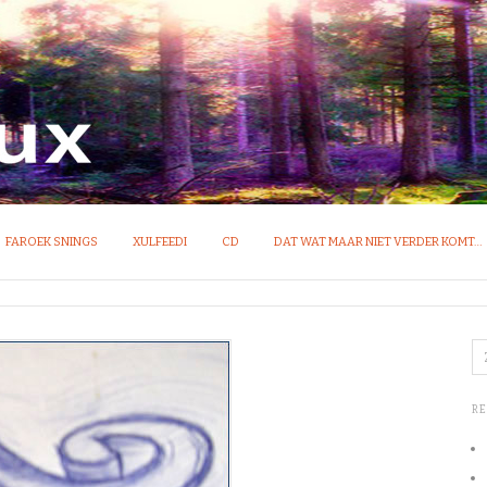
OM VAN IDEEËN
FAROEK SNINGS
XULFEEDI
CD
DAT WAT MAAR NIET VERDER KOMT…
R