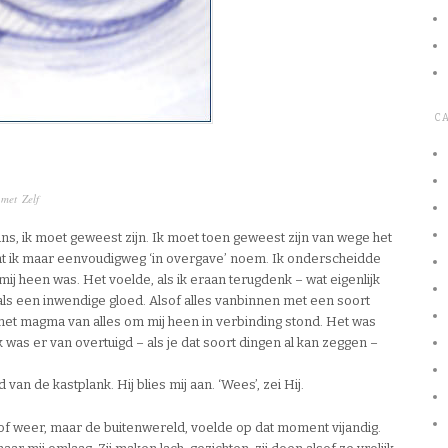
C
met Zelf
thans, ik moet geweest zijn. Ik moet toen geweest zijn van wege het
 wat ik maar eenvoudigweg ‘in overgave’ noem. Ik onderscheidde
mij heen was. Het voelde, als ik eraan terugdenk – wat eigenlijk
ls een inwendige gloed. Alsof alles vanbinnen met een soort
et magma van alles om mij heen in verbinding stond. Het was
 was er van overtuigd – als je dat soort dingen al kan zeggen –
van de kastplank. Hij blies mij aan. ‘Wees’, zei Hij.
 of weer, maar de buitenwereld, voelde op dat moment vijandig.