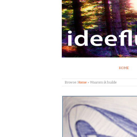
IDEEFLUX | STRO
HOME
Browse:
Home
»
Waarom ik huilde