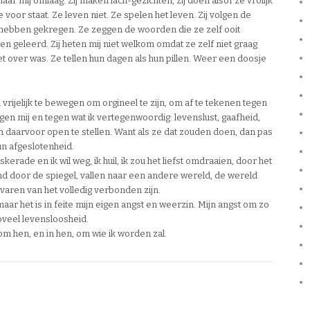
naar mij omlaag. Zij maken lach-gezichten, zij doen alsof ze vrolijk
ze voor staat. Ze leven niet. Ze spelen het leven. Zij volgen de
t hebben gekregen. Ze zeggen de woorden die ze zelf ooit
n geleerd. Zij heten mij niet welkom omdat ze zelf niet graag
t over was. Ze tellen hun dagen als hun pillen. Weer een doosje
 vrijelijk te bewegen om orgineel te zijn, om af te tekenen tegen
egen mij en tegen wat ik vertegenwoordig: levenslust, gaafheid,
zich daarvoor open te stellen. Want als ze dat zouden doen, dan pas
un afgeslotenheid.
skerade en ik wil weg, ik huil, ik zou het liefst omdraaien, door het
nd door de spiegel, vallen naar een andere wereld, de wereld
varen van het volledig verbonden zijn.
maar het is in feite mijn eigen angst en weerzin. Mijn angst om zo
oveel levensloosheid.
l om hen, en in hen, om wie ik worden zal.