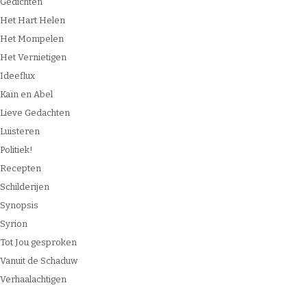
Gedichten
Het Hart Helen
Het Mompelen
Het Vernietigen
Ideeflux
Kaïn en Abel
Lieve Gedachten
Luisteren
Politiek!
Recepten
Schilderijen
Synopsis
Syrion
Tot Jou gesproken
Vanuit de Schaduw
Verhaalachtigen