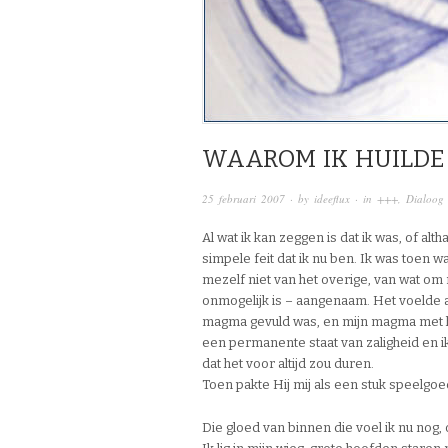
WAAROM IK HUILDE
25 februari 2007
· by
ideeflux
· in
+++
,
Dialoog 
Al wat ik kan zeggen is dat ik was, of al
simpele feit dat ik nu ben. Ik was toen
mezelf niet van het overige, van wat om 
onmogelijk is – aangenaam. Het voelde a
magma gevuld was, en mijn magma met h
een permanente staat van zaligheid en ik
dat het voor altijd zou duren.
Toen pakte Hij mij als een stuk speelgoed 
Die gloed van binnen die voel ik nu nog,