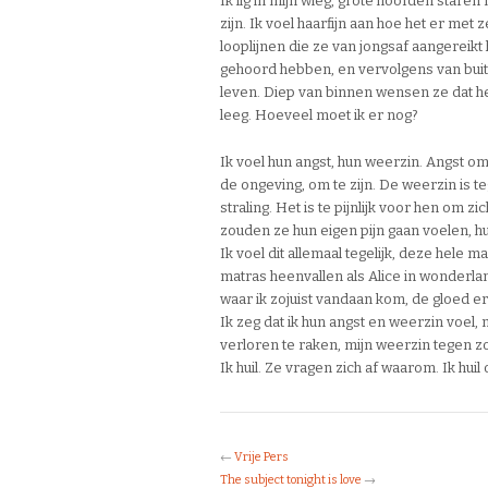
Ik lig in mijn wieg, grote hoofden staren 
zijn. Ik voel haarfijn aan hoe het er met 
looplijnen die ze van jongsaf aangereik
gehoord hebben, en vervolgens van buite
leven. Diep van binnen wensen ze dat he
leeg. Hoeveel moet ik er nog?
Ik voel hun angst, hun weerzin. Angst om
de ongeving, om te zijn. De weerzin is t
straling. Het is te pijnlijk voor hen om 
zouden ze hun eigen pijn gaan voelen, h
Ik voel dit allemaal tegelijk, deze hele ma
matras heenvallen als Alice in wonderla
waar ik zojuist vandaan kom, de gloed er
Ik zeg dat ik hun angst en weerzin voel, 
verloren te raken, mijn weerzin tegen z
Ik huil. Ze vragen zich af waarom. Ik hui
←
Vrije Pers
The subject tonight is love
→